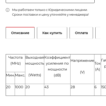
Мы работаем только с Юридическими лицами.
Сроки поставки и цену уточняйте у менеджера!
Описание
Как купить
Оплата
До
Частота
Выходная
Коэффициент
Га
Напряжение
(MHz)
мощность
усиления по
Ток
мощности
(A)
(V)
(Watts)
Мин.
Макс.
(dB)
20
1000
20
43
28
6
15