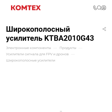
Широкополосный
усилитель KTBA2010G43
—
—
Электронные компоненты
Продукты
—
Усилители сигнала для FPV и дронов
Широкополосные усилители