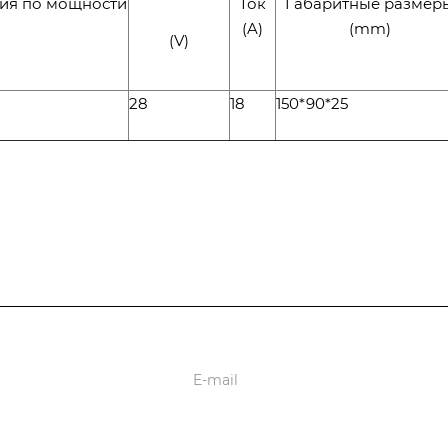
ия по мощности
Ток
Габаритные размер
(A)
(mm)
(V)
28
18
150*90*25
оставки