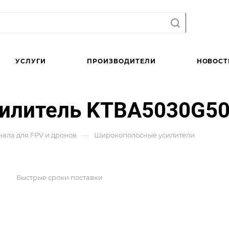
УСЛУГИ
ПРОИЗВОДИТЕЛИ
НОВОСТ
илитель KTBA5030G5
—
нала для FPV и дронов
Широкополосные усилители
Быстрые сроки поставки