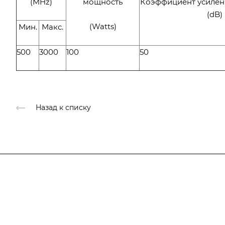
(MHz)
мощность
Коэффициент усилен
(dB)
(Watts)
Мин.
Макс.
500
3000
100
50
Назад к списку
Подписывайтесь
на новости и новые п