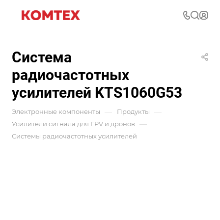
Система
радиочастотных
усилителей KTS1060G53
—
—
Электронные компоненты
Продукты
—
Усилители сигнала для FPV и дронов
Системы радиочастотных усилителей