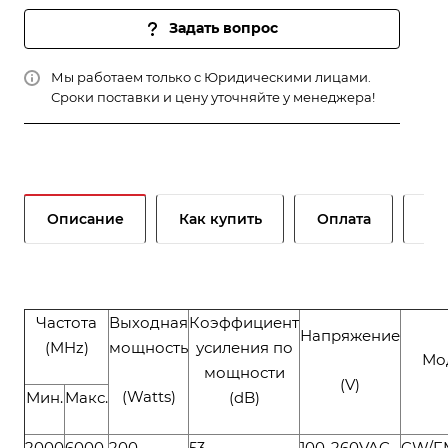
Задать вопрос
Мы работаем только с Юридическими лицами.
Сроки поставки и цену уточняйте у менеджера!
Описание
Как купить
Оплата
До
Частота
Выходная
Коэффициент
Напряжение
(MHz)
мощность
усиления по
Мо
мощности
(V)
(Watts)
Мин.
Макс.
(dB)
2000
6000
200
53
100-260VAC
CW/F