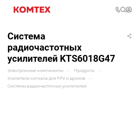
Система
радиочастотных
усилителей KTS6018G47
—
—
Электронные компоненты
Продукты
—
Усилители сигнала для FPV и дронов
Системы радиочастотных усилителей