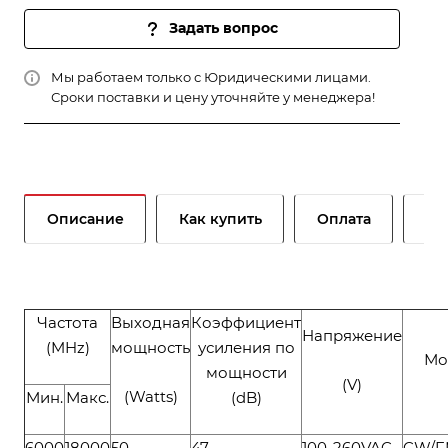
Задать вопрос
Мы работаем только с Юридическими лицами.
Сроки поставки и цену уточняйте у менеджера!
Описание
Как купить
Оплата
До
Частота
Выходная
Коэффициент
Напряжение
(MHz)
мощность
усиления по
Мо
мощности
(V)
(Watts)
Мин.
Макс.
(dB)
6000
18000
50
47
100-260VAC
CW/F