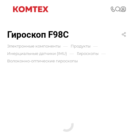
Гироскоп F98C
—
—
Электронные компоненты
Продукты
—
—
Инерциальные датчики (IMU)
Гироскопы
Волоконно-оптические гироскопы