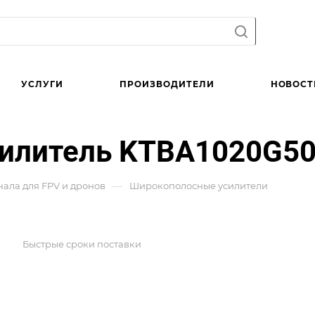
УСЛУГИ
ПРОИЗВОДИТЕЛИ
НОВОСТ
илитель KTBA1020G5
—
нала для FPV и дронов
Широкополосные усилители
Быстрые сроки поставки