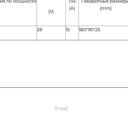
ия по мощности
Ток
Габаритные размер
(A)
(mm)
(V)
28
15
180*90*25
оставки