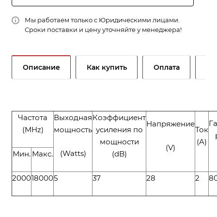
Мы работаем только с Юридическими лицами.
Сроки поставки и цену уточняйте у менеджера!
Описание
Как купить
Оплата
До
Частота
Выходная
Коэффициент
Г
Напряжение
(MHz)
мощность
усиления по
Ток
мощности
(A)
(V)
(Watts)
Мин.
Макс.
(dB)
2000
18000
5
37
28
2
8