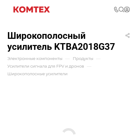
Широкополосный
усилитель KTBA2018G37
—
—
Электронные компоненты
Продукты
—
Усилители сигнала для FPV и дронов
Широкополосные усилители