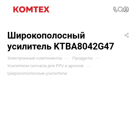
Широкополосный
усилитель KTBA8042G47
—
—
Электронные компоненты
Продукты
—
Усилители сигнала для FPV и дронов
Широкополосные усилители