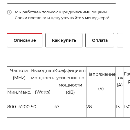
Мы работаем только с Юридическими лицами.
Сроки поставки и цену уточняйте у менеджера!
Описание
Как купить
Оплата
До
Частота
Выходная
Коэффициент
Га
Напряжение
(MHz)
мощность
усиления по
Ток
мощности
(A)
(V)
(Watts)
Мин.
Макс.
(dB)
800
4200
50
47
28
13
15