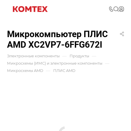
Микрокомпьютер ПЛИС
AMD XC2VP7-6FFG672I
—
—
Электронные компоненты
Продукты
—
Микросхемы (ИМС) и электронные компоненты
—
Микросхемы AMD
ПЛИС AMD